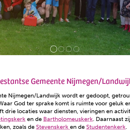
testantse Gemeente Nijmegen/Landwij
nte Nijmegen/Landwijk wordt er gedoopt, getro
 Waar God ter sprake komt is ruimte voor geluk en
 drie locaties waar diensten, vieringen en activi
tingskerk
en de
Bartholomeuskerk
. Daarnaast zi
ken, zoals de
Stevenskerk
en de
Studentenkerk
.