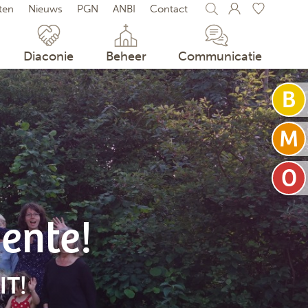
iten
Nieuws
PGN
ANBI
Contact
 FAVORIETEN
t activiteiten bewaren door op het
te klikken.
Diaconie
Beheer
Communicatie
ente!
IT!