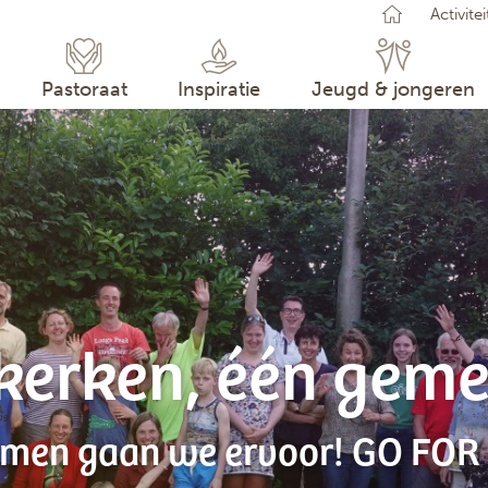
Activite
GEEN
U kun
Pastoraat
Inspiratie
Jeugd & jongeren
 kerken, één geme
men gaan we ervoor! GO FOR 