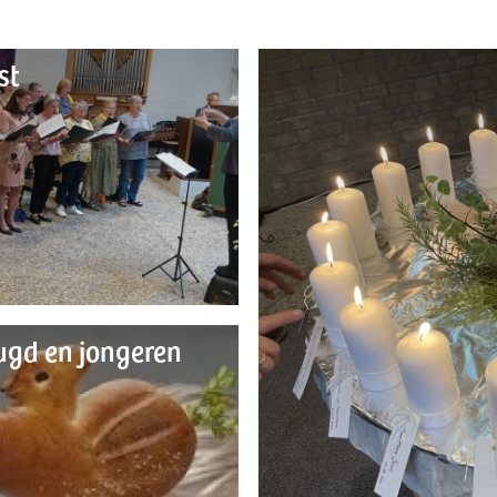
st
ugd en jongeren