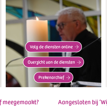
Volg de diensten online
Overzicht van de diensten
Prekenarchief
 of meegemaakt?
Aangesloten bij ‘Wi