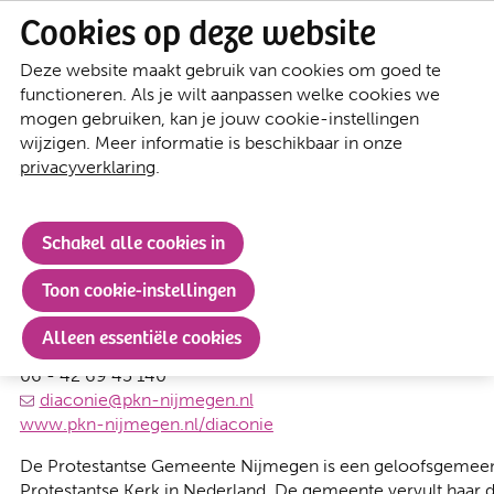
Cookies op deze website
Deze website maakt gebruik van cookies om goed te
ANBI Diaconie
functioneren. Als je wilt aanpassen welke cookies we
mogen gebruiken, kan je jouw cookie-instellingen
Diaconie Protestantse gemeente te Nijmegen
wijzigen. Meer informatie is beschikbaar in onze
privacyverklaring
.
RSIN/Fiscaalnummer: 001478692
KVK-nummer: 76427609
Contactgegevens
Schakel alle cookies in
Diaconaal bureau
Toon cookie-instellingen
Maranathakerk (lokaal 4)
Steenbokstraat 86, 6531 TH Nijmegen
Alleen essentiële cookies
06 - 42 69 45 140
diaconie@pkn-nijmegen.nl
www.pkn-nijmegen.nl/diaconie
De Protestantse Gemeente Nijmegen is een geloofsgemeen
Protestantse Kerk in Nederland. De gemeente vervult haar d