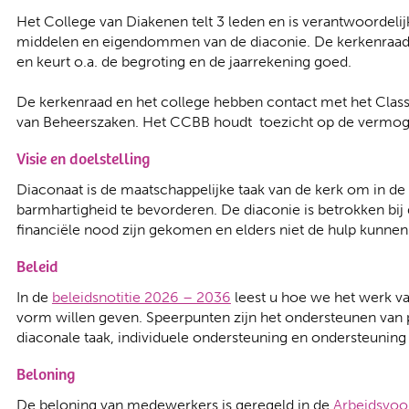
Het College van Diakenen telt 3 leden en is verantwoordelij
middelen en eigendommen van de diaconie. De kerkenraad 
en keurt o.a. de begroting en de jaarrekening goed.
De kerkenraad en het college hebben contact met het Class
van Beheerszaken. Het CCBB houdt toezicht op de vermog
Visie en doelstelling
Diaconaat is de maatschappelijke taak van de kerk om in d
barmhartigheid te bevorderen. De diaconie is betrokken bij
financiële nood zijn gekomen en elders niet de hulp kunnen
Beleid
In de
beleidsnotitie 2026 – 2036
leest u hoe we het werk v
vorm willen geven. Speerpunten zijn het ondersteunen van p
diaconale taak, individuele ondersteuning en ondersteuning
Beloning
De beloning van medewerkers is geregeld in de
Arbeidsvoo