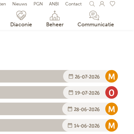
iten
Nieuws
PGN
ANBI
Contact
 FAVORIETEN
t activiteiten bewaren door op het
te klikken.
Diaconie
Beheer
Communicatie
26-07-2026
19-07-2026
28-06-2026
14-06-2026