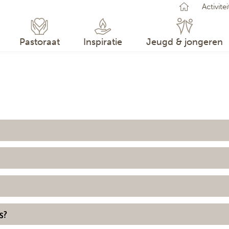
Activite
GEEN
U kun
Pastoraat
Inspiratie
Jeugd & jongeren
s?