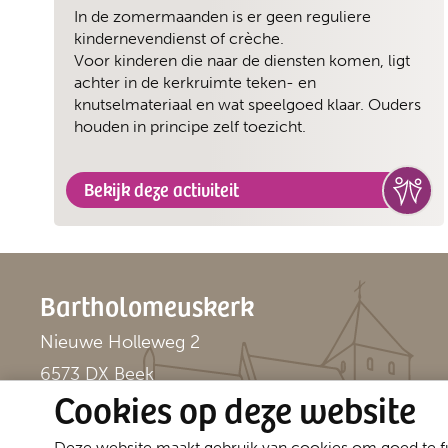
In de zomermaanden is er geen reguliere
kindernevendienst of crèche.
Voor kinderen die naar de diensten komen, ligt
achter in de kerkruimte teken- en
knutselmateriaal en wat speelgoed klaar. Ouders
houden in principe zelf toezicht.
Bekijk deze activiteit
Bartholomeuskerk
Nieuwe Holleweg 2
6573 DX Beek
Cookies op deze website
Deze website maakt gebruik van cookies om goed te fu