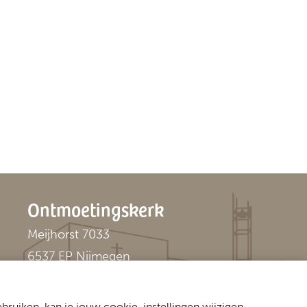
Ontmoetingskerk
Meijhorst 7033
6537 EP Nijmegen
024 - 344 14 46
ruiken, kan je jouw cookie-instellingen wijzigen.