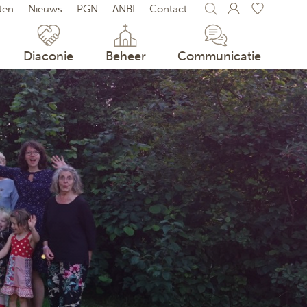
iten
Nieuws
PGN
ANBI
Contact
 FAVORIETEN
t activiteiten bewaren door op het
te klikken.
Diaconie
Beheer
Communicatie