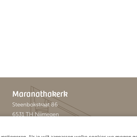
Maranathakerk
Steenbokstraat 86
6531 TH Nijmegen
024 - 355 45 20
nctioneren. Als je wilt aanpassen welke cookies we mogen geb