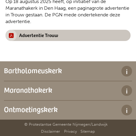
Op 18 augustus 2025 heeft, op initiatief van de
Maranathakerk in Den Haag, een paginagrote advertentie
in Trouw gestaan. De PGN mede ondertekende deze
advertentie.
Advertentie Trouw
Bartholomeuskerk
Nieuwe Holleweg 2
Maranathakerk
6573 DX Beek
Steenbokstraat 86
Route
Ontmoetingskerk
6531 TH Nijmegen
024 - 355 45 20
Meijhorst 7033
Over deze kerk
© Protestantse Gemeente Nijmegen/Landwijk
6537 EP Nijmegen
Disclaimer
Privacy
Sitemap
Route