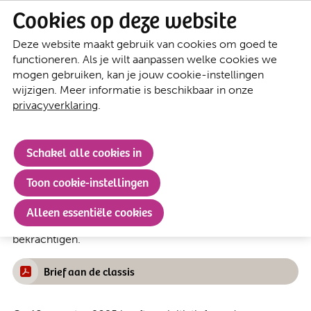
Cookies op deze website
Deze website maakt gebruik van cookies om goed te
Brief aan de Classis en advertentie
Al het nieuws
functioneren. Als je wilt aanpassen welke cookies we
in Trouw over Gaza
mogen gebruiken, kan je jouw cookie-instellingen
wijzigen. Meer informatie is beschikbaar in onze
Veel van onze gemeenteleden maken zich zorgen over
privacyverklaring
.
de situatie in Gaza en zouden graag zien dat de
Protestantse Kerk Nederland zich hierover uitspreekt.
Schakel alle cookies in
In de bijlage hieronder kunt u de brief lezen die onze
Toon cookie-instellingen
kerkenraad verstuurde aan de classis van de Protestants
Kerk Nederland. Via een reactie op datzelfde bericht in
Alleen essentiële cookies
de kerk app kon u deze brief ondersteunen en
bekrachtigen.
Brief aan de classis